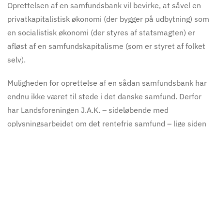
Oprettelsen af en samfundsbank vil bevirke, at såvel en
privatkapitalistisk økonomi (der bygger på udbytning) som
en socialistisk økonomi (der styres af statsmagten) er
afløst af en samfundskapitalisme (som er styret af folket
selv).
Muligheden for oprettelse af en sådan samfundsbank har
endnu ikke været til stede i det danske samfund. Derfor
har Landsforeningen J.A.K. – sideløbende med
oplysningsarbejdet om det rentefrie samfund – lige siden
stiftelsen i 1931 søgt at opbygge praktiske funktioner, der
som modstykke til den herskende økonomi i det danske
samfund har kunnet realisere dele af J.A.K. bevægelsens
program.