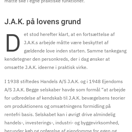
måtte ske i egne praktiske funktioner.
J.A.K. på lovens grund
D
et stod herefter klart, at en fortsættelse af
J.A.K.s arbejde måtte være beskyttet af
gældende love inden starten. Samme tankegang
kendetegner den personkreds, der i dag ønsker at
omsætte J.A.K. ideerne i praktisk virke.
I 1938 stiftedes Handels A/S J.A.K. og i 1948 Ejendoms
A/S J.A.K. Begge selskaber havde som formål “at arbejde
for udbredelse af kendskab til J.A.K. bevægelsens teorier
om produktionens og omsætningens formidling på
rentefri basis. Selskabet kan i øvrigt drive almindelig
handels-, investerings-, industri- og byggevirksomhed,
herunder køb og opførelse af ejendomme for egen og