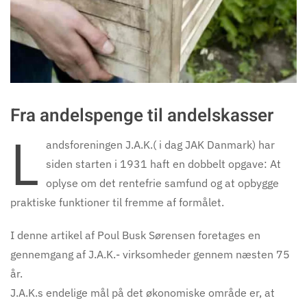
Fra andelspenge til andelskasser
L
andsforeningen J.A.K.( i dag JAK Danmark) har
siden starten i 1931 haft en dobbelt opgave: At
oplyse om det rentefrie samfund og at opbygge
praktiske funktioner til fremme af formålet.
I denne artikel af Poul Busk Sørensen foretages en
gennemgang af J.A.K.- virksomheder gennem næsten 75
år.
J.A.K.s endelige mål på det økonomiske område er, at